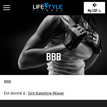
My LSF
BBB
BBB
Est donné à :
Sint-Katelijne-Waver