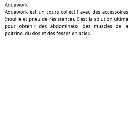
Aquawork
Aquawork est un cours collectif avec des accessoires
(nouille et pneu de résistance). C'est la solution ultime
pour obtenir des abdominaux, des muscles de la
poitrine, du dos et des fesses en acier.
ZONE CIRCUIT
Cercle Milon
Dans le cercle de Millon, vous entraînez les 6 groupes
de muscles du grite et alternez cela avec un
entraînement cardio. Pour les exercices de
renforcement musculaire, vous vous entraînez
toujours pendant une minute. Pour les exercices
cardio, vous vous entraînez pendant 4 minutes. Le
temps de changement est toujours de 30 secondes.
Votre formation est donc très variée et complète.
eGym