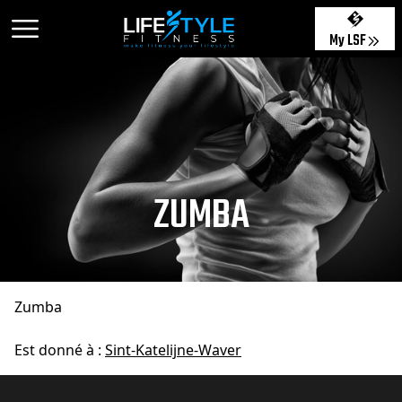
My LSF
ZUMBA
Zumba
Est donné à :
Sint-Katelijne-Waver