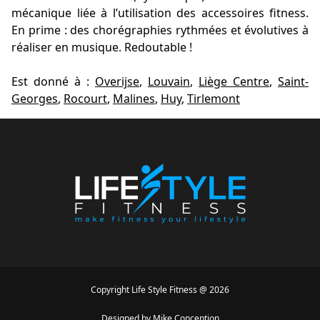
mécanique liée à l’utilisation des accessoires fitness.
En prime : des chorégraphies rythmées et évolutives à
réaliser en musique. Redoutable !
Est donné à :
Overijse
,
Louvain
,
Liège Centre
,
Saint-
Georges
,
Rocourt
,
Malines
,
Huy
,
Tirlemont
Copyright
Life Style Fitness
@
2026
Designed by
Mike Conception