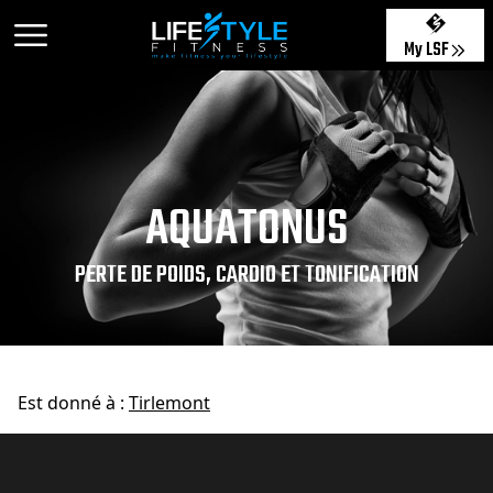
My LSF
AQUATONUS
PERTE DE POIDS, CARDIO ET TONIFICATION
Est donné à :
Tirlemont