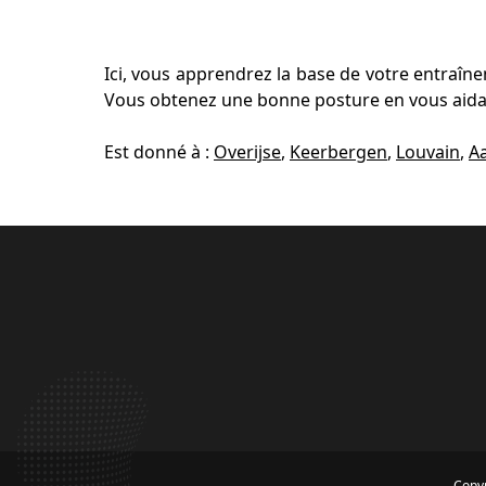
Ici, vous apprendrez la base de votre entraî
Vous obtenez une bonne posture en vous aidan
Est donné à :
Overijse
,
Keerbergen
,
Louvain
,
A
Copyr