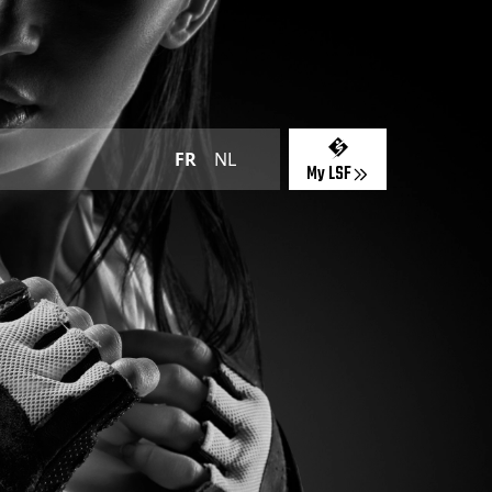
FR
NL
My LSF