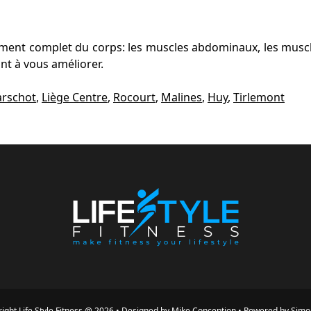
nement complet du corps: les muscles abdominaux, les muscl
t à vous améliorer.
arschot
,
Liège Centre
,
Rocourt
,
Malines
,
Huy
,
Tirlemont
ight
Life Style Fitness
@
2026
•
Designed by
Mike Conception
•
Powered by
Simo