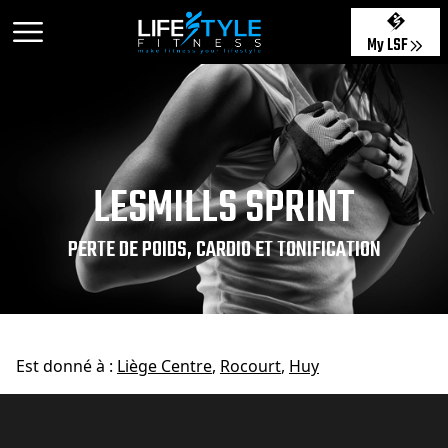
My LSF
LESMILLS SPRINT
PERTE DE POIDS, CARDIO ET TONIFICATION
Est donné à :
Liège Centre
,
Rocourt
,
Huy