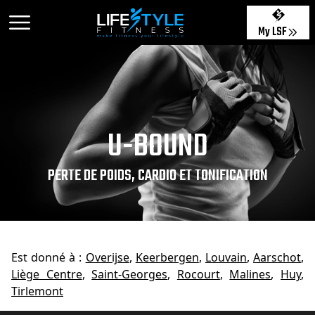
My LSF
U-BOUND
PERTE DE POIDS, CARDIO ET TONIFICATION
Est donné à :
Overijse
,
Keerbergen
,
Louvain
,
Aarschot
,
Liège Centre
,
Saint-Georges
,
Rocourt
,
Malines
,
Huy
,
Tirlemont