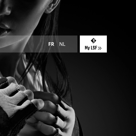
FR
NL
My LSF