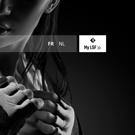
FR
NL
My LSF