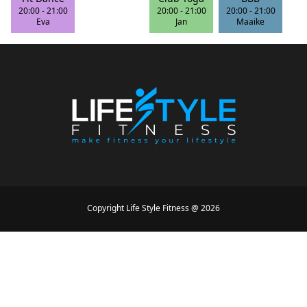
20:00
-
21:00
20:00
-
21:00
20:00
-
21:00
Eva
Jan
Maaike
Copyright
Life Style Fitness
@
2026
Designed by
Mike Conception
Powered by
Simon Loir
Conditions générales
•
Politique de confidentialité