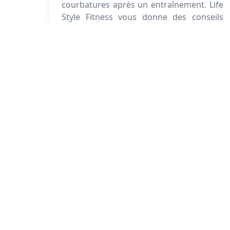
courbatures après un entraînement. Life
Style Fitness vous donne des conseils
pour récupérer efficacement et
continuer à vous entraîner en toute
sécurité.
Life Style Fitness
Life Style Fitness
Make fitness your lifestyle