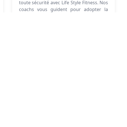
toute sécurité avec Life Style Fitness. Nos
coachs vous guident pour adopter la
bonne posture et prévenir les blessures.
Life Style Fitness
Life Style Fitness
Make fitness your lifestyle