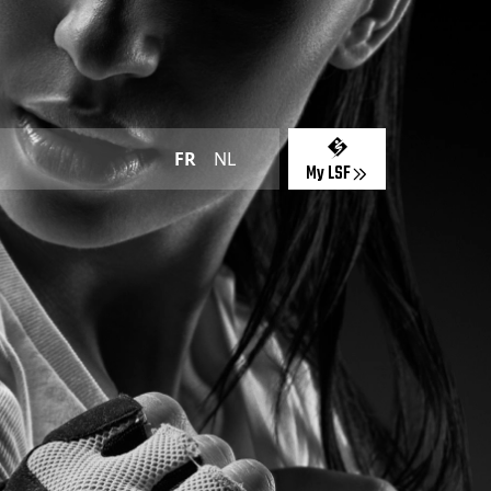
FR
NL
My LSF