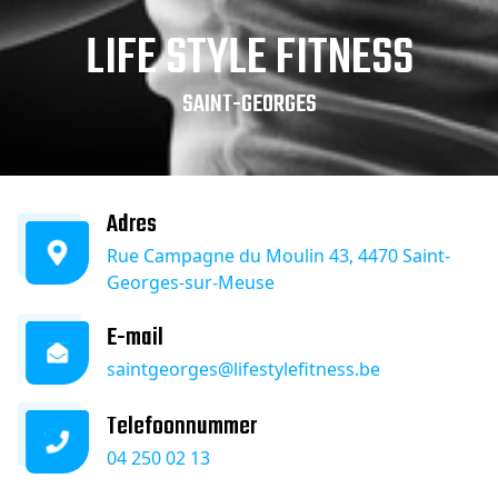
LIFE STYLE FITNESS
SAINT-GEORGES
Adres
Rue Campagne du Moulin 43, 4470 Saint-
Georges-sur-Meuse
E-mail
saintgeorges@lifestylefitness.be
Telefoonnummer
04 250 02 13